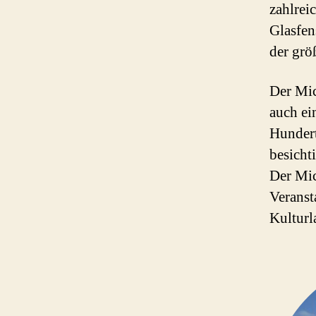
zahlrei
Glasfen
der grö
Der Mic
auch ei
Hundert
besicht
Der Mic
Veranst
Kulturl