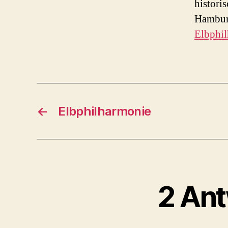
histori
Hamburg
Elbphi
←
Elbphilharmonie
2 Ant