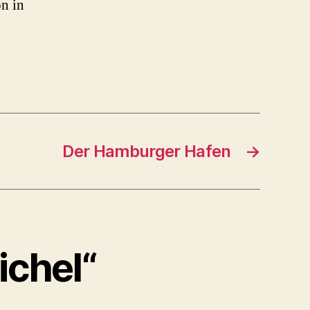
n in
Der Hamburger Hafen
→
ichel“