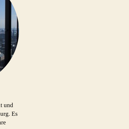
it und
burg. Es
hre